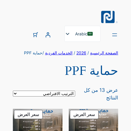
تخطى
إلى
المحتوى
Arabic
English
الصفحة الرئيسية
/
2026
/
الخدمات الفردية
/حماية PPF
حماية PPF
عرض ⁦13⁩ من كل
النتائج
منتج
منتج
سعر العرض
سعر العرض
مخفض
مخفض