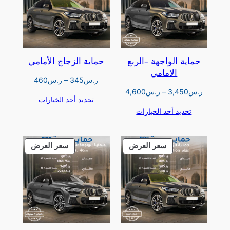
حماية الواجهة -الربع
حماية الزجاج الأمامي
الامامي
نطاق
ر.س
345
–
ر.س
460
السعر:
نطاق
ر.س
3,450
–
ر.س
4,600
تحديد أحد الخيارات
من
السعر:
تحديد أحد الخيارات
من
خلال
خلال
منتج
منتج
سعر العرض
سعر العرض
مخفض
مخفض