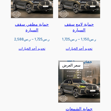
حماية لامع سقف
حماية مطفي سقف
السيارة
السيارة
نطاق
نطاق
ر.س
1,150
–
ر.س
1,725
ر.س
1,725
–
ر.س
2,588
السعر:
السعر:
تحديد أحد الخيارات
تحديد أحد الخيارات
من
من
خلال
خلال
منتج
سعر العرض
مخفض
حماية الشمعات