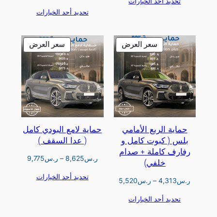
تحديد أحد الخيارات
هو:
هو:
السعر:
تحديد أحد الخيارات
ر.س4,140.
ر.س2,898.
من
خلال
منتج
منتج
سعر العرض
سعر العرض
مخفض
مخفض
حماية الربع الأمامي
حماية لامع البودي كامل
بلس ( كبوت كامل و
( عدا السقف )
رفارف كاملة + صدام
نطاق
ر.س
8,625
–
ر.س
9,775
خلفي)
السعر:
تحديد أحد الخيارات
من
نطاق
ر.س
4,313
–
ر.س
5,520
السعر:
تحديد أحد الخيارات
خلال
من